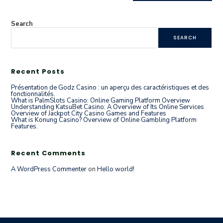
Search
SEARCH
Recent Posts
Présentation de Godz Casino : un aperçu des caractéristiques et des
fonctionnalités.
What is PalmSlots Casino: Online Gaming Platform Overview
Understanding KatsuBet Casino: A Overview of Its Online Services
Overview of Jackpot City Casino Games and Features
What is Konung Casino? Overview of Online Gambling Platform
Features.
Recent Comments
A WordPress Commenter
on
Hello world!