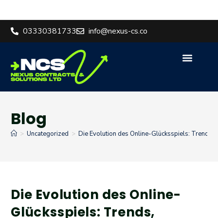
03330381733
info@nexus-cs.co
Blog
>
Uncategorized
>
Die Evolution des Online-Glücksspiels: Trends, 
Die Evolution des Online-
Glücksspiels: Trends,